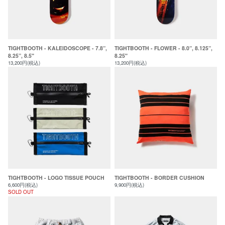
TIGHTBOOTH - KALEIDOSCOPE - 7.8”,
TIGHTBOOTH - FLOWER - 8.0”, 8.125”,
8.25”, 8.5"
8.25"
13,200円(税込)
13,200円(税込)
TIGHTBOOTH - LOGO TISSUE POUCH
TIGHTBOOTH - BORDER CUSHION
6,600円(税込)
9,900円(税込)
SOLD OUT