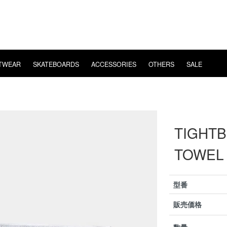
TWEAR
SKATEBOARDS
ACCESSORIES
OTHERS
SALE
E
POSSESSED
EYE WEAR
LS T-SHIRT
BEARING
WHIMSY
VIDEO
CHAOS FISHING CLUB
T-SHIRT
MUSIC
HARD
VANS
MENT
FISHING
OVERSEAS SHIPPING
TIGHTB
TOWEL
型番
販売価格
数量