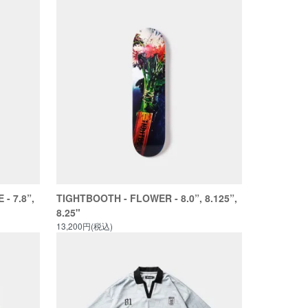
- 7.8”,
TIGHTBOOTH - FLOWER - 8.0”, 8.125”,
8.25"
13,200円(税込)