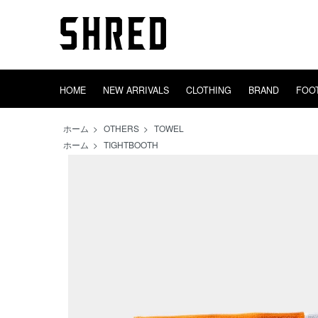
HOME
NEW ARRIVALS
CLOTHING
BRAND
FOO
TIGHTBOOTH
HEADWEAR
GOODS
OUTER
adidas
DECK
INCENSE
EVISEN
SWEAT
TRUCK
AREth
BAGS
CONVERS
WHEEL
TOWEL
SHRED
TOPS
SOX
ホーム
>
OTHERS
>
TOWEL
ホーム
>
TIGHTBOOTH
PINS
STICKERS
VIDEO EQUIP