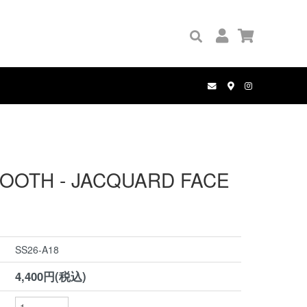
GRIP TAPE
PALACE
BOOKS
PANTS
COMPLETE SET
MANWHO
WALLETS
HOLE AND HOLLAND
BELT
OOTH - JACQUARD FACE
SS26-A18
4,400円(税込)