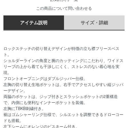
この商品について問い合わせる
アイテム説明
サイズ・詳細
ロックステッチの切り替えデザインが特徴の立ち襟フリースベス
ト。
ショルダーラインの角度と腕のカッティングにこだわり、ワイドス
リーブの上から着ても干渉しにくく、ストレスのない着心地を実
現。
フロントオープニングはダブルジッパー仕様。
左胸の切り替え生地ポケットは、右手でアクセスしやすい縦ジッパ
ーデザイン。
両脇のポケットは、ジップ付きとスラッシュポケットの2重構造
で、内側にも便利なインナーポケットを装備。
左胸にTBKB刺繍付き。
裾はゴムシャーリング仕様で、シルエットを調整できるドローコー
ドも搭載。
左下シームにオレンジのピスネーム付き。