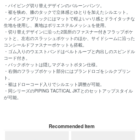
・パイピング切り替えデザインのバルーンパンツ。
・裾を狭め、膝のタックで立体感とゆとりを加えたシルエット。
・メインファブリックにはマットで程よいハリ感とドライタッチな
生地を使用し、裏地はポリエステルメッシュを使用。
・切り替えデザインに沿った2箇所のファスナー付きフラップポケ
ットと、左右のスラッシュポケットのほか、サイドシームに沿った
コンシールドファスナーポケットも搭載。
・ゴム入りのウエストバンドはベルトループと内出しのスピンドル
コード付き。
・バックポケットは隠しマグネットボタン仕様。
・右側のフラップポケット部分にはブランドロゴをシルクプリン
ト。
・裾はドローコード入りでシルエット調整が可能。
・同シリーズのPIPING TACTICAL JKTとのセットアップスタイル
が可能。
Recommended Item