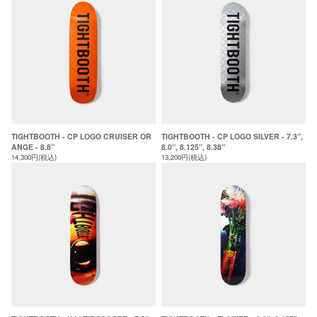
TIGHTBOOTH - CP LOGO CRUISER OR
TIGHTBOOTH - CP LOGO SILVER - 7.3”,
ANGE - 8.8”
8.0”, 8.125”, 8.38”
14,300円(税込)
13,200円(税込)