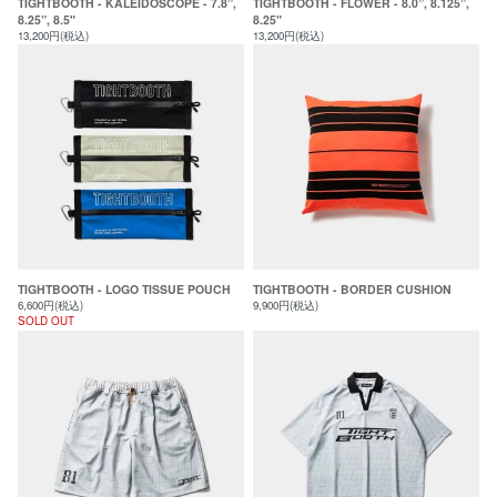
TIGHTBOOTH - KALEIDOSCOPE - 7.8”,
TIGHTBOOTH - FLOWER - 8.0”, 8.125”,
8.25”, 8.5"
8.25"
13,200円(税込)
13,200円(税込)
TIGHTBOOTH - LOGO TISSUE POUCH
TIGHTBOOTH - BORDER CUSHION
6,600円(税込)
9,900円(税込)
SOLD OUT