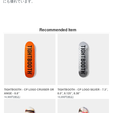
にも優れています。
Recommended Item
TIGHTBOOTH - CP LOGO CRUISER OR
TIGHTBOOTH - CP LOGO SILVER - 7.3”,
ANGE - 8.8”
8.0”, 8.125”, 8.38”
14,300円(税込)
13,200円(税込)