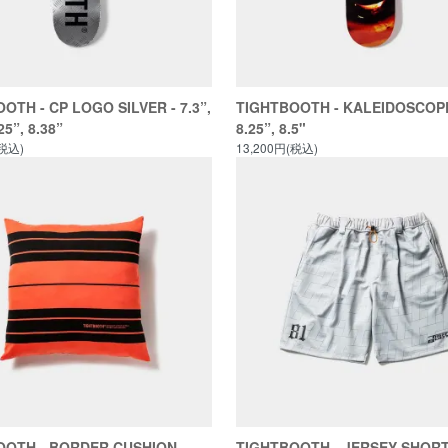
OTH - CP LOGO SILVER - 7.3”,
TIGHTBOOTH - KALEIDOSCOPE 
25”, 8.38”
8.25”, 8.5"
(税込)
13,200円(税込)
OOTH - BORDER CUSHION
TIGHTBOOTH - JERSEY SHOR