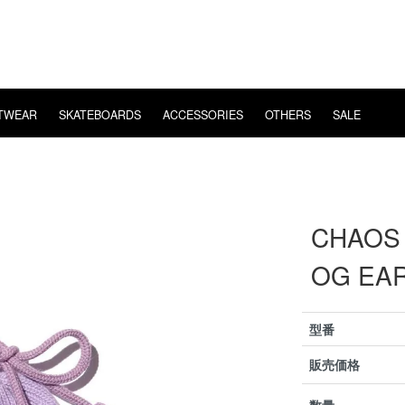
TWEAR
SKATEBOARDS
ACCESSORIES
OTHERS
SALE
E
POSSESSED
EYE WEAR
LS T-SHIRT
BEARING
WHIMSY
VIDEO
CHAOS FISHING CLUB
T-SHIRT
MUSIC
HARD
VANS
MENT
FISHING
OVERSEAS SHIPPING
CHAOS 
OG EA
型番
販売価格
数量