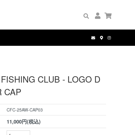
GRIP TAPE
PALACE
BOOKS
PANTS
COMPLETE SET
MANWHO
WALLETS
HOLE AND HOLLAND
BELT
FISHING CLUB - LOGO D
R CAP
CFC-25AW-CAP03
11,000円(税込)