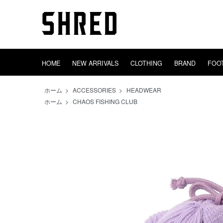
HOME
NEW ARRIVALS
CLOTHING
BRAND
FOO
TIGHTBOOTH
HEADWEAR
GOODS
OUTER
adidas
DECK
INCENSE
EVISEN
SWEAT
TRUCK
AREth
BAGS
CONVERS
WHEEL
TOWEL
SHRED
TOPS
SOX
ホーム
>
ACCESSORIES
>
HEADWEAR
ホーム
>
CHAOS FISHING CLUB
PINS
STICKERS
VIDEO EQUIP