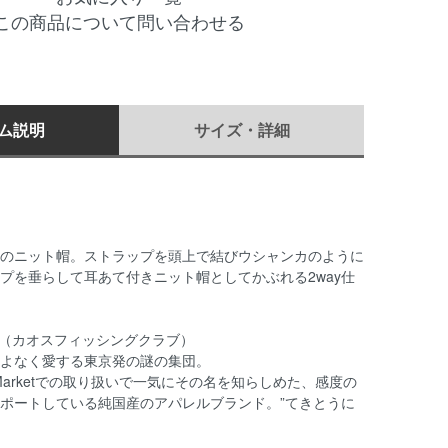
この商品について問い合わせる
ム説明
サイズ・詳細
のニット帽。ストラップを頭上で結びウシャンカのように
プを垂らして耳あて付きニット帽としてかぶれる2way仕
g Club（カオスフィッシングクラブ）
よなく愛する東京発の謎の集団。
reet Marketでの取り扱いで一気にその名を知らしめた、感度の
ポートしている純国産のアパレルブランド。”てきとうに