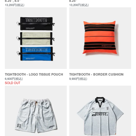
8.25”, 8.5"
8.25"
13,200円(税込)
13,200円(税込)
TIGHTBOOTH - LOGO TISSUE POUCH
TIGHTBOOTH - BORDER CUSHION
6,600円(税込)
9,900円(税込)
SOLD OUT