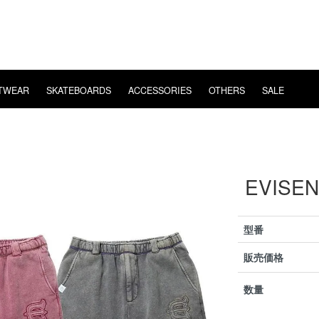
TWEAR
SKATEBOARDS
ACCESSORIES
OTHERS
SALE
E
POSSESSED
EYE WEAR
LS T-SHIRT
BEARING
WHIMSY
VIDEO
CHAOS FISHING CLUB
T-SHIRT
MUSIC
HARD
VANS
MENT
FISHING
OVERSEAS SHIPPING
EVISEN
型番
販売価格
数量