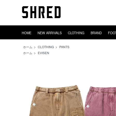
HOME
NEW ARRIVALS
CLOTHING
BRAND
FOO
TIGHTBOOTH
HEADWEAR
GOODS
OUTER
adidas
DECK
INCENSE
EVISEN
SWEAT
TRUCK
AREth
BAGS
CONVERS
WHEEL
TOWEL
SHRED
TOPS
SOX
ホーム
>
CLOTHING
>
PANTS
ホーム
>
EVISEN
PINS
STICKERS
VIDEO EQUIP