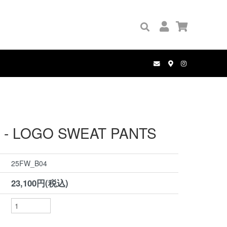
GRIP TAPE
PALACE
BOOKS
PANTS
COMPLETE SET
MANWHO
WALLETS
HOLE AND HOLLAND
BELT
 - LOGO SWEAT PANTS
25FW_B04
23,100円(税込)