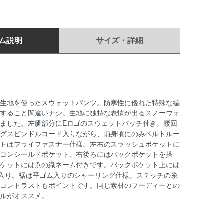
ム説明
サイズ・詳細
生地を使ったスウェットパンツ。防寒性に優れた特殊な編
すること間違いナシ。生地に独特な表情が出るスノーウォ
ました。左腿部分にEロゴのスウェットパッチ付き。腰回
グスピンドルコード入りながら、前身頃にのみベルトルー
トはフライファスナー仕様。左右のスラッシュポケットに
コンシールドポケット、右後ろにはバックポケットを搭
ケットにはゑの織ネーム付きです。バックポケット上には
繍入り。裾は平ゴム入りのシャーリング仕様。ステッチの糸
コントラストもポイントです。同じ素材のフーディーとの
ルがオススメ。