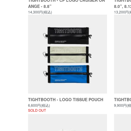
TIGHTBOOTH - CP LOGO CRUISER OR
TIGHTBO
ANGE - 8.8”
8.0”, 8.1
14,300円(税込)
13,200円
TIGHTBOOTH - LOGO TISSUE POUCH
TIGHTB
6,600円(税込)
9,900円(
SOLD OUT