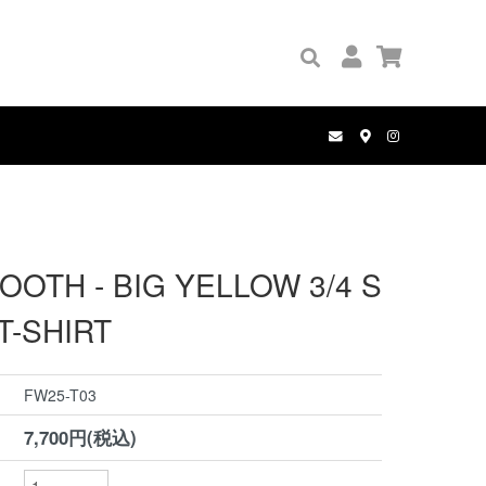
GRIP TAPE
PALACE
BOOKS
PANTS
COMPLETE SET
MANWHO
WALLETS
HOLE AND HOLLAND
BELT
OOTH - BIG YELLOW 3/4 S
T-SHIRT
FW25-T03
7,700円(税込)