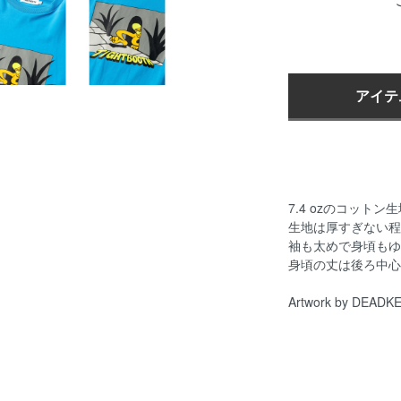
アイテ
7.4 ozのコッ
生地は厚すぎない程
袖も太めで身頃もゆ
身頃の丈は後ろ中心
Artwork by DEADK