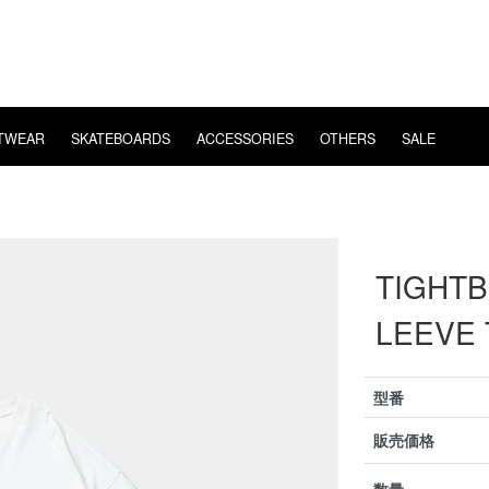
TWEAR
SKATEBOARDS
ACCESSORIES
OTHERS
SALE
E
POSSESSED
EYE WEAR
LS T-SHIRT
BEARING
WHIMSY
VIDEO
CHAOS FISHING CLUB
T-SHIRT
MUSIC
HARD
VANS
MENT
FISHING
OVERSEAS SHIPPING
TIGHTB
LEEVE 
型番
販売価格
数量