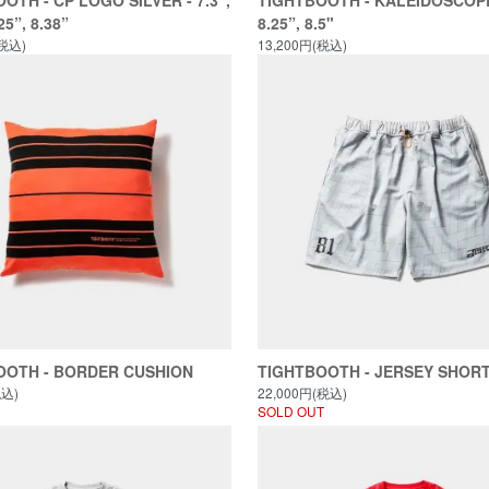
OTH - CP LOGO SILVER - 7.3”,
TIGHTBOOTH - KALEIDOSCOPE 
25”, 8.38”
8.25”, 8.5"
(税込)
13,200円(税込)
OOTH - BORDER CUSHION
TIGHTBOOTH - JERSEY SHOR
税込)
22,000円(税込)
SOLD OUT