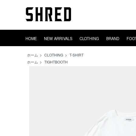
HOME
NEW ARRIVALS
CLOTHING
BRAND
FOO
TIGHTBOOTH
HEADWEAR
GOODS
OUTER
adidas
DECK
INCENSE
EVISEN
SWEAT
TRUCK
AREth
BAGS
CONVERS
WHEEL
TOWEL
SHRED
TOPS
SOX
ホーム
>
CLOTHING
>
T-SHIRT
ホーム
>
TIGHTBOOTH
PINS
STICKERS
VIDEO EQUIP