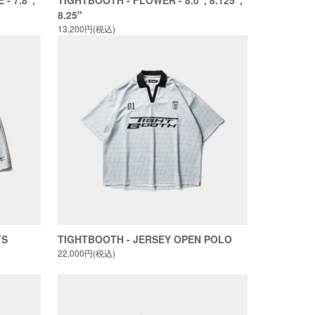
- 7.8”,
TIGHTBOOTH - FLOWER - 8.0”, 8.125”,
8.25"
13,200円(税込)
TS
TIGHTBOOTH - JERSEY OPEN POLO
22,000円(税込)