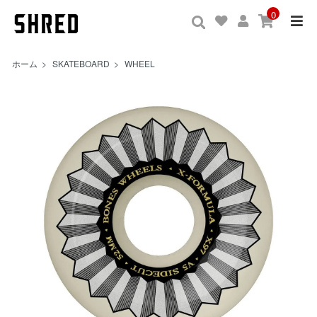
0
ホーム
>
SKATEBOARD
>
WHEEL