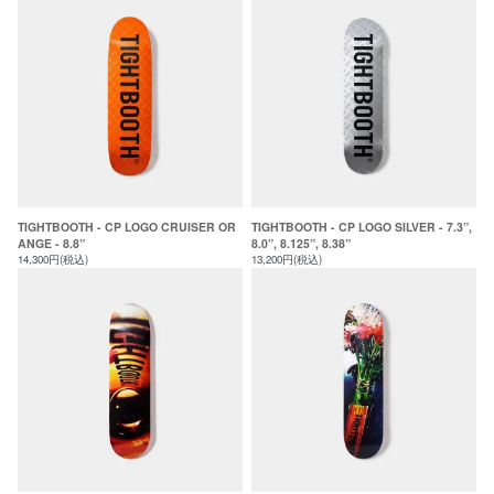
TIGHTBOOTH - CP LOGO CRUISER OR
TIGHTBOOTH - CP LOGO SILVER - 7.3”,
ANGE - 8.8”
8.0”, 8.125”, 8.38”
14,300円(税込)
13,200円(税込)