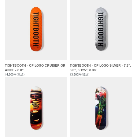
TIGHTBOOTH - CP LOGO CRUISER OR
TIGHTBOOTH - CP LOGO SILVER - 7.3”,
ANGE - 8.8”
8.0”, 8.125”, 8.38”
14,300円(税込)
13,200円(税込)