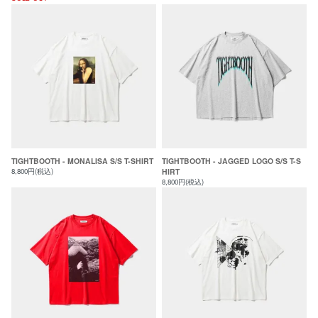
TIGHTBOOTH - MONALISA S/S T-SHIRT
TIGHTBOOTH - JAGGED LOGO S/S T-S
8,800円(税込)
HIRT
8,800円(税込)