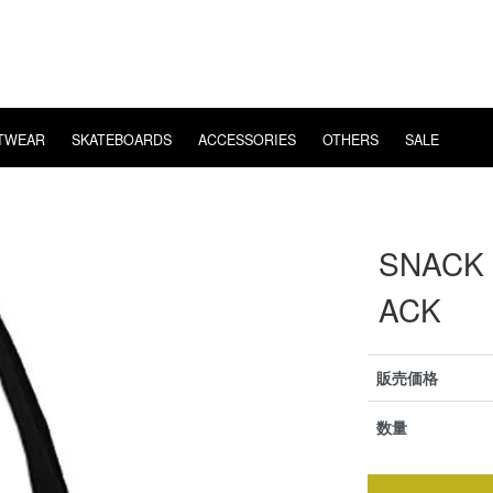
TWEAR
SKATEBOARDS
ACCESSORIES
OTHERS
SALE
E
POSSESSED
EYE WEAR
LS T-SHIRT
BEARING
WHIMSY
VIDEO
CHAOS FISHING CLUB
T-SHIRT
MUSIC
HARD
VANS
SNACK 
MENT
FISHING
OVERSEAS SHIPPING
ACK
販売価格
数量