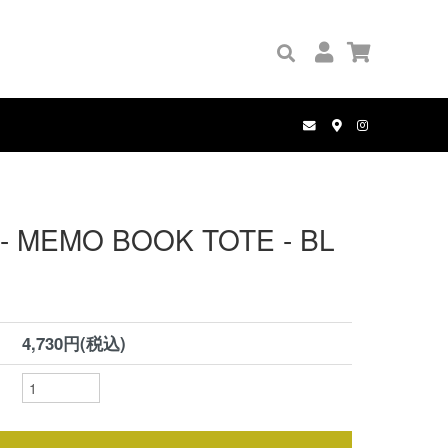
GRIP TAPE
PALACE
BOOKS
PANTS
COMPLETE SET
MANWHO
WALLETS
HOLE AND HOLLAND
BELT
- MEMO BOOK TOTE - BL
4,730円(税込)