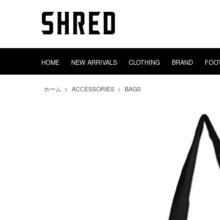
HOME
NEW ARRIVALS
CLOTHING
BRAND
FOO
TIGHTBOOTH
HEADWEAR
GOODS
OUTER
adidas
DECK
INCENSE
EVISEN
SWEAT
TRUCK
AREth
BAGS
CONVERS
WHEEL
TOWEL
SHRED
TOPS
SOX
ホーム
>
ACCESSORIES
>
BAGS
PINS
STICKERS
VIDEO EQUIP