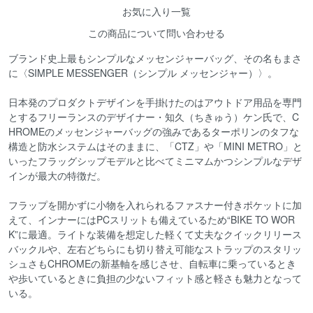
お気に入り一覧
この商品について問い合わせる
ブランド史上最もシンプルなメッセンジャーバッグ、その名もまさ
に〈SIMPLE MESSENGER（シンプル メッセンジャー）〉。
日本発のプロダクトデザインを手掛けたのはアウトドア用品を専門
とするフリーランスのデザイナー・知久（ちきゅう）ケン氏で、C
HROMEのメッセンジャーバッグの強みであるターポリンのタフな
構造と防水システムはそのままに、「CTZ」や「MINI METRO」と
いったフラッグシップモデルと比べてミニマムかつシンプルなデザ
インが最大の特徴だ。
フラップを開かずに小物を入れられるファスナー付きポケットに加
えて、インナーにはPCスリットも備えているため“BIKE TO WOR
K”に最適。ライトな装備を想定した軽くて丈夫なクイックリリース
バックルや、左右どちらにも切り替え可能なストラップのスタリッ
シュさもCHROMEの新基軸を感じさせ、自転車に乗っているとき
や歩いているときに負担の少ないフィット感と軽さも魅力となって
いる。